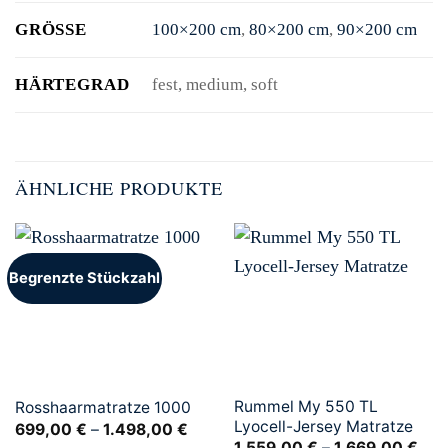
GRÖSSE
100×200 cm
,
80×200 cm
,
90×200 cm
HÄRTEGRAD
fest, medium, soft
ÄHNLICHE PRODUKTE
Begrenzte Stückzahl
Rummel My 550 TL
Rosshaarmatratze 1000
Lyocell-Jersey Matratze
699,00
€
–
1.498,00
€
1.559,00
€
–
1.669,00
€