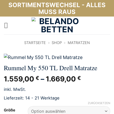
Zum
SORTIMENTSWECHSEL - ALLES
Inhalt
MUSS RAUS
springen
STARTSEITE
»
SHOP
»
MATRATZEN
Rummel My 550 TL Drell Matratze
1.559,00
–
1.669,00
€
€
inkl. MwSt.
Lieferzeit:
14 - 21 Werktage
ZURÜCKSETZEN
Größe