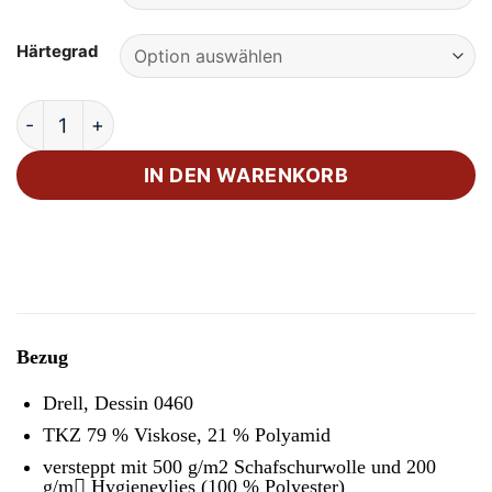
Härtegrad
Rummel My 550 TL Drell Matratze Menge
IN DEN WARENKORB
Bezug
Drell, Dessin 0460
TKZ 79 % Viskose, 21 % Polyamid
versteppt mit 500 g/m2 Schafschurwolle und 200
g/m􀀁 Hygienevlies (100 % Polyester)