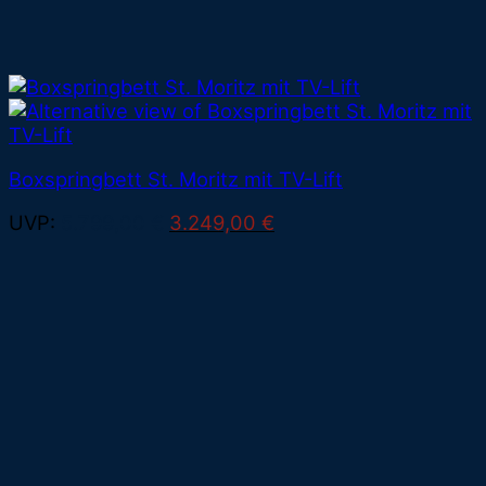
Boxspringbett St. Moritz mit TV-Lift
Ursprünglicher
Aktueller
UVP:
5.799,00
€
3.249,00
€
Preis
Preis
war:
ist:
5.799,00 €
3.249,00 €.