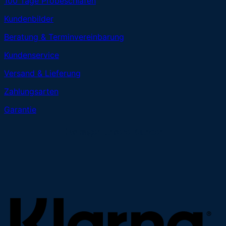
100 Tage Probeschlafen
Kundenbilder
Beratung & Terminvereinbarung
Kundenservice
Versand & Lieferung
Zahlungsarten
Garantie
Das sagen unsere Kunden
K