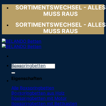
Zum
SORTIMENTSWECHSEL - ALLES
Inhalt
MUSS RAUS
springen
SORTIMENTSWECHSEL - ALLES
MUSS RAUS
Suchen
Boxspringbetten
nach:
Eigenschaften
0,00
€
Warenkorb
Alle Boxspringbetten
Boxspringbetten aus Holz
Boxspringbetten mit Motor
Boxspringbetten mit Bettkasten