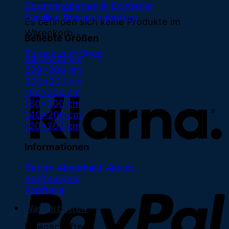
Boxspringbetten in Echtleder
Familien Boxspringbetten
Es befinden sich keine Produkte im
Warenkorb.
Beliebte Größen
Zurück zum Shop
240x200 cm
220x200 cm
K
200x200 cm
180x200 cm
160x200 cm
140x200 cm
120x200 cm
Informationen
Betten Abverkauf
Stoffmuster
Kopfteile
Wasserbetten
Eigenschaften