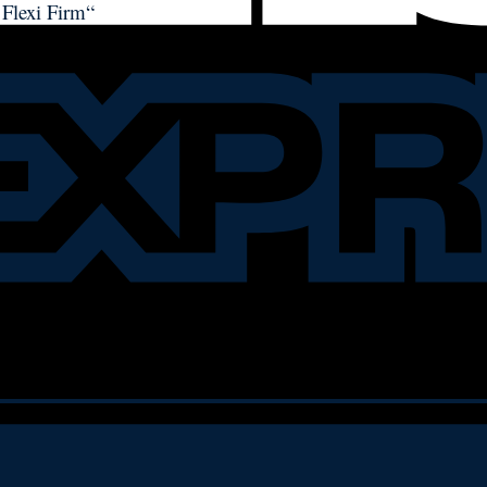
 Flexi Firm“
nen.