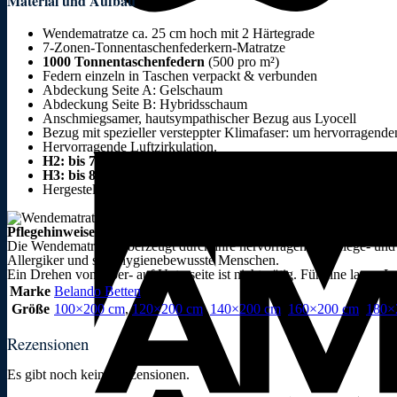
Material und Aufbau
Wendematratze ca. 25 cm hoch mit 2 Härtegrade
7-Zonen-Tonnentaschenfederkern-Matratze
1000 Tonnentaschenfedern
(500 pro m²)
Federn einzeln in Taschen verpackt & verbunden
Abdeckung Seite A: Gelschaum
Abdeckung Seite B: Hybridsschaum
Anschmiegsamer, hautsympathischer Bezug aus Lyocell
Bezug mit spezieller versteppter Klimafaser: um hervorragende
Hervorragende Luftzirkulation.
H2: bis 70 kg
H3: bis 85 Kg
Hergestellt in Deutschland
Pflegehinweise
Die Wendematratze überzeugt durch ihre hervorragenden Pflege- und 
Allergiker und sehr hygienebewusste Menschen.
Ein Drehen von Ober- auf Unterseite ist nicht nötig. Für eine lange
Marke
Belando Betten
Größe
100×200 cm
,
120×200 cm
,
140×200 cm
,
160×200 cm
,
180×
Rezensionen
Es gibt noch keine Rezensionen.