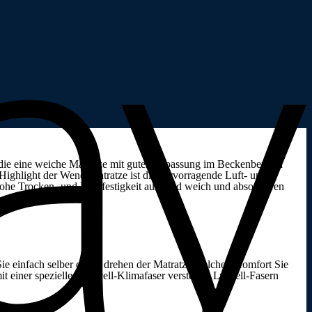
die eine weiche Matratze mit guter Anpassung im Beckenbereich
 Highlight der Wendematratze ist die hervorragende Luft- und
hohe Trocken- und Nassfestigkeit auf, sind weich und absorbieren
Sie einfach selber durch drehen der Matratze welchen Komfort Sie
t einer speziellen Lyocell-Klimafaser versteppt. Lyocell-Fasern