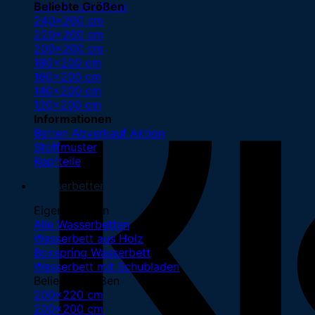
Zurück zum Shop
Beliebte Größen
240x200 cm
220x200 cm
200x200 cm
180x200 cm
160x200 cm
140x200 cm
120x200 cm
Informationen
Betten Abverkauf
Stoffmuster
Kopfteile
Wasserbetten
Eigenschaften
Alle Wasserbetten
Wasserbett aus Holz
Boxspring Wasserbett
Wasserbett mit Schubladen
Beliebte Größen
200x220 cm
200x200 cm