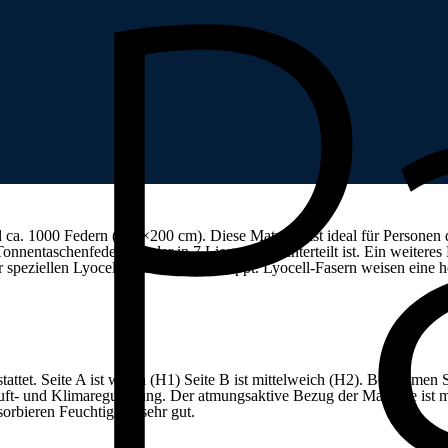
ca. 1000 Federn (100×200 cm). Diese Matratze ist ideal für Personen 
nnentaschenfederkern der in 7 Liegezonen unterteilt ist. Ein weiteres
 speziellen Lyocell-Klimafaser versteppt. Lyocell-Fasern weisen eine 
attet. Seite A ist weich (H1) Seite B ist mittelweich (H2). Bestimmen 
uft- und Klimaregulierung. Der atmungsaktive Bezug der Matratze ist mi
orbieren Feuchtigkeit sehr gut.