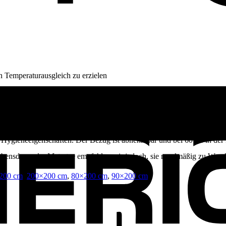
n Temperaturausgleich zu erzielen
Hygieneeigenschaften. Der Bezug ist abnehmbar und bei 60 °C in der M
 Lebensdauer der Matratze empfehlen wir jedoch, sie regelmäßig zu Wen
200 cm
,
200×200 cm
,
80×200 cm
,
90×200 cm