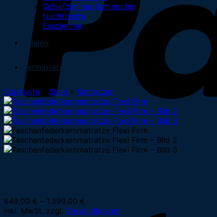
Schlafzimmer Kommoden
Nachttische
Esszimmer
Filialen
Terminvereinbarung
Startseite
»
Shop
»
Matratzen
Taschenfederkernmatratze Flexi F
649,00
€
–
1.399,00
€
inkl. MwSt.
zzgl.
Versandkosten