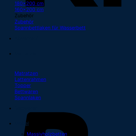
180x200 cm
160x200 cm
Zubehör
Zubehör
Spannbettlaken für Wasserbett
Abverkauf
Matratzen
Matratzen
Lattenrahmen
Topper
Bettwaren
Spannlaken
Bettwaren
Möbel
Massivholzbetten