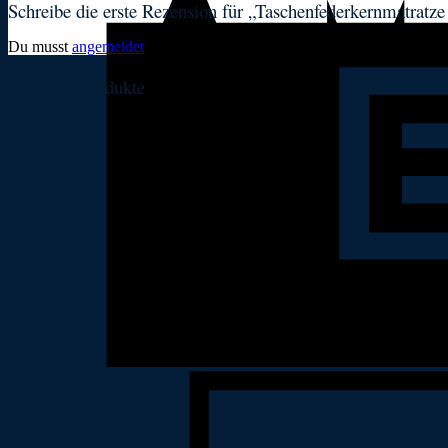
Schreibe die erste Rezension für „Taschenfederkernmatratze
Du musst
angemeldet
sein, um eine Rezension veröffentlichen zu kön
Ähnliche Produkte