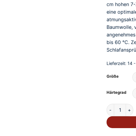
cm hohen 7-
eine optimal
atmungsakti
Baumwolle, v
angenehmes S
bis 60 °C. Z
Schlafansprü
Lieferzeit:
14 
Größe
Härtegrad
Rummel My 4