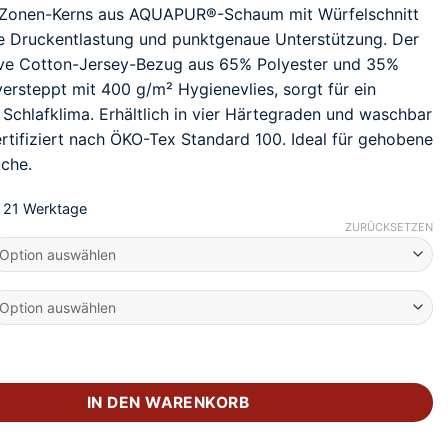
Zonen-Kerns aus AQUAPUR®-Schaum mit Würfelschnitt
e Druckentlastung und punktgenaue Unterstützung. Der
ve Cotton-Jersey-Bezug aus 65% Polyester und 35%
ersteppt mit 400 g/m² Hygienevlies, sorgt für ein
chlafklima. Erhältlich in vier Härtegraden und waschbar
ertifiziert nach ÖKO-Tex Standard 100. Ideal für gehobene
che.
- 21 Werktage
ZURÜCKSETZEN
00 A Aquapur Schaum Matratze Menge
IN DEN WARENKORB