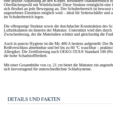
eine präzise Anpassung an den Körper. Besonders charakteristisch is
Oberflächenprofil mit Würfelschnitt: Diese Struktur ermöglicht eine 
sich flexibel an jede Bewegung an. Der Schulterbereich ist bewusst 
angenehmes Einsinken möglich wird – ideal für Seiten­schläfer und a
im Schulterbereich legen.
Die offenporige Struktur sowie die durchdachte Konstruktion des Sc
Luftzirkulation im Inneren der Matratze. Unterstützt wird dies durch 
Zwischenbezug, der die Materialien schützt und gleichzeitig die Funkt
Auch in puncto Hygiene ist die My 400 A bestens aufgestellt: Der B
Reißverschluss abnehmbar und bei bis zu 60 °C waschbar – praktisch
Allergiker. Die Zertifizierung nach OEKO-TEX® Standard 100 (Prod
die hohe Schadstofffreiheit.
Mit einer Gesamthöhe von ca. 21 cm bietet die Matratze ein angen
sich hervorragend für unterschiedlichste Schlafsysteme.
DETAILS UND FAKTEN