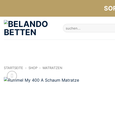
Zum
SO
Inhalt
springen
Suchen
nach:
STARTSEITE
»
SHOP
»
MATRATZEN