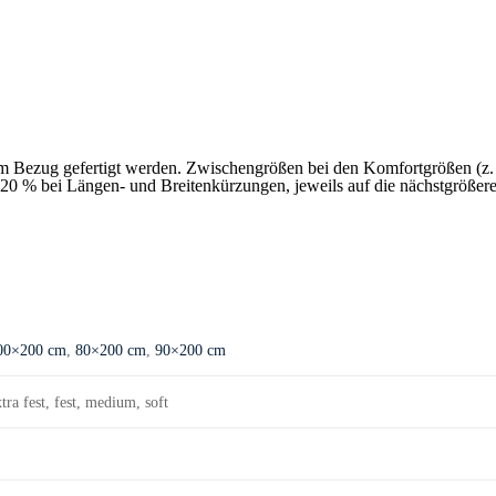
m Bezug gefertigt werden. Zwischengrößen bei den Komfortgrößen (z.
0 % bei Längen- und Breitenkürzungen, jeweils auf die nächstgrößere
00×200 cm
,
80×200 cm
,
90×200 cm
xtra fest, fest, medium, soft