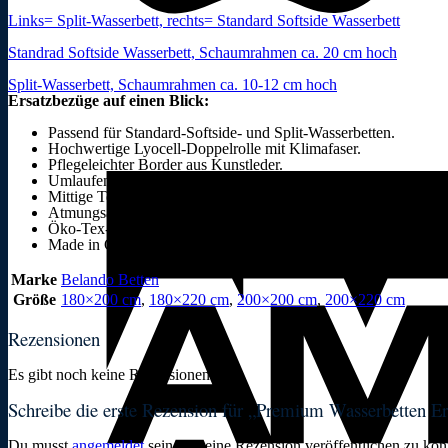
Links= Split-Wasserbett, rechts= Standard Softside Wasserbett
Standrad Softside Wasserbett, Schaumrahmen ca. 20 cm hoch
Split-Wasserbett, Schaumrahmen ca. 10-12 cm hoch
Ersatzbezüge auf einen Blick:
Passend für Standard-Softside- und Split-Wasserbetten.
Hochwertige Lyocell-Doppelrolle mit Klimafaser.
Pflegeleichter Border aus Kunstleder.
Umlaufender 4-seitiger Reißverschluss.
Mittige Teilung bei Breiten ab 160 cm.
Atmungsaktiv, temperaturausgleichend und hautsympathisch.
Öko-Tex-zertifiziert, 60 Grad waschbar und langlebig.
Made in Germany.
Marke
Belando Betten
Größe
180×200 cm
,
180×220 cm
,
200×200 cm
,
200×220 cm
Rezensionen
Es gibt noch keine Rezensionen.
Schreibe die erste Rezension für „Premium Wasserbetten E
Du musst
angemeldet
sein, um eine Rezension veröffentlichen zu kön