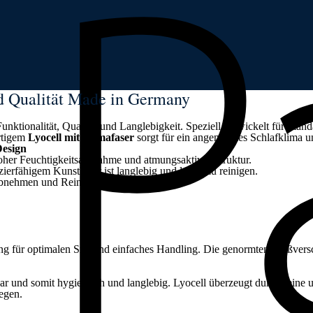
d Qualität Made in Germany
ktionalität, Qualität und Langlebigkeit. Speziell entwickelt für Standa
rtigem
Lyocell mit Klimafaser
sorgt für ein angenehmes Schlafklima u
Design
oher Feuchtigkeitsaufnahme und atmungsaktiver Struktur.
ierfähigem Kunstleder ist langlebig und leicht zu reinigen.
Abnehmen und Reinigen des Bezugs.
ung für optimalen Sitz und einfaches Handling. Die genormten Reißversc
ar und somit hygienisch und langlebig. Lyocell überzeugt durch seine
legen.