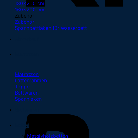
180x200 cm
160x200 cm
Zubehör
Zubehör
Spannbettlaken für Wasserbett
Abverkauf
Matratzen
Matratzen
Lattenrahmen
Topper
Bettwaren
Spannlaken
Bettwaren
Möbel
Massivholzbetten