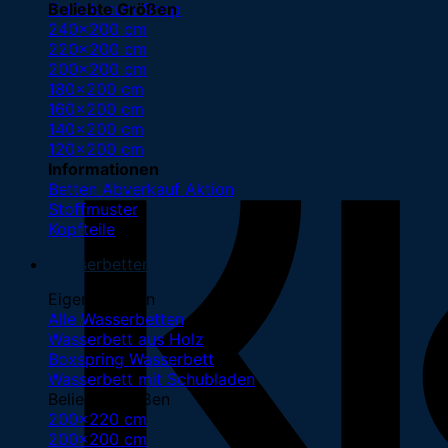
Zurück zum Shop
Beliebte Größen
240x200 cm
220x200 cm
200x200 cm
180x200 cm
160x200 cm
140x200 cm
120x200 cm
Informationen
Betten Abverkauf
Stoffmuster
Kopfteile
Wasserbetten
Eigenschaften
Alle Wasserbetten
Wasserbett aus Holz
Boxspring Wasserbett
Wasserbett mit Schubladen
Beliebte Größen
200x220 cm
200x200 cm