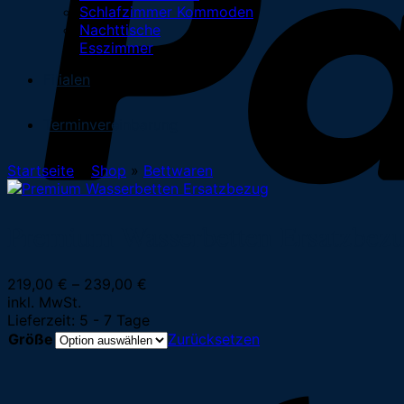
Schlafzimmer Kommoden
Nachttische
Esszimmer
Filialen
Terminvereinbarung
Startseite
»
Shop
»
Bettwaren
Premium Wasserbetten Ersatzbez
219,00
€
–
239,00
€
inkl. MwSt.
Lieferzeit:
5 - 7 Tage
Größe
Zurücksetzen