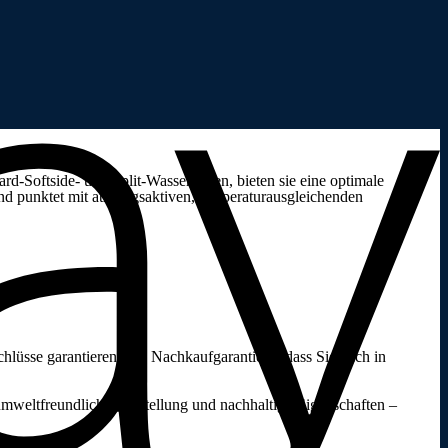
rd-Softside- und Split-Wasserbetten, bieten sie eine optimale
nd punktet mit atmungsaktiven, temperaturausgleichenden
hlüsse garantieren eine Nachkaufgarantie, sodass Sie auch in
 umweltfreundliche Herstellung und nachhaltige Eigenschaften –