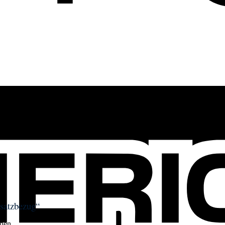
rsatzbezug“
nen.