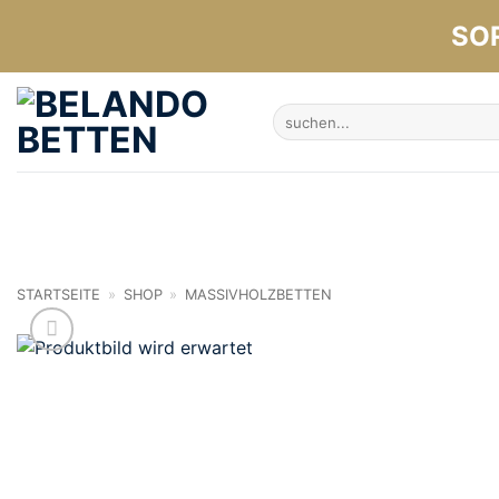
Zum
SO
Inhalt
springen
Suchen
nach:
STARTSEITE
»
SHOP
»
MASSIVHOLZBETTEN