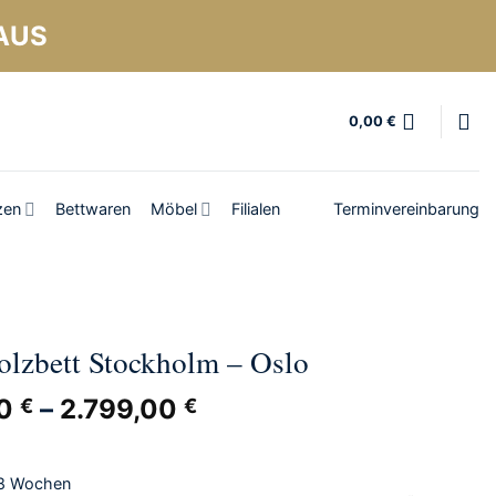
AUS
0,00
€
zen
Bettwaren
Möbel
Filialen
Terminvereinbarung
olzbett Stockholm – Oslo
00
–
2.799,00
€
€
 8 Wochen