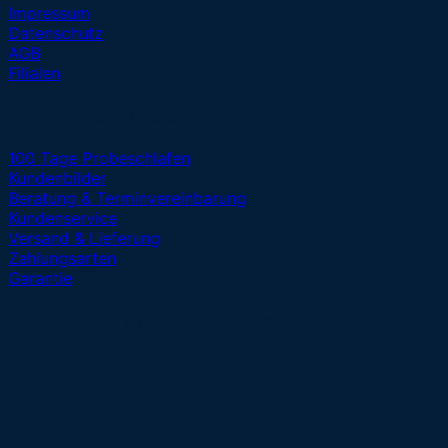
Impressum
Datenschutz
AGB
Filialen
Weitere Informationen
100 Tage Probeschlafen
Kundenbilder
Beratung & Terminvereinbarung
Kundenservice
Versand & Lieferung
Zahlungsarten
Garantie
Das sagen unsere Kunden
K