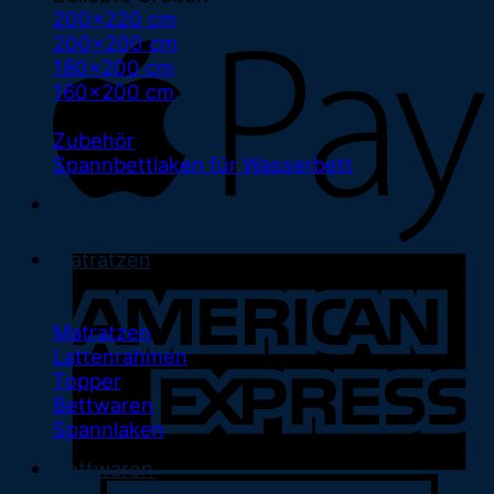
200x220 cm
200x200 cm
180x200 cm
160x200 cm
Zubehör
Zubehör
Spannbettlaken für Wasserbett
Abverkauf
Matratzen
Matratzen
Lattenrahmen
Topper
Bettwaren
Spannlaken
Bettwaren