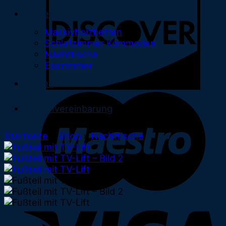
Möbel
Massivholzbetten
Schlafzimmer Kommoden
Nachttische
Esszimmer
Filialen
Terminvereinbarung
Startseite
»
Shop
»
Nachttische
V