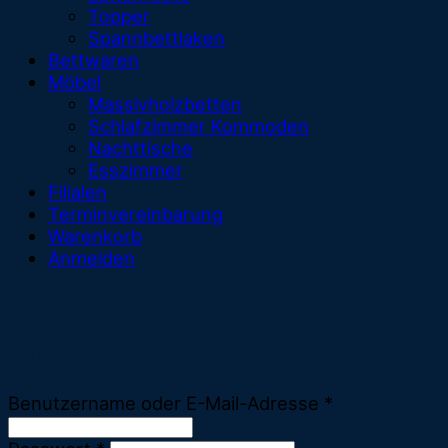
Topper
Spannbettlaken
Bettwaren
Möbel
Massivholzbetten
Schlafzimmer Kommoden
Nachttische
Esszimmer
Filialen
Terminvereinbarung
Warenkorb
Anmelden
Anmelden
Erforderlich
Benutzername oder E-Mail-Adresse
*
Erforderlich