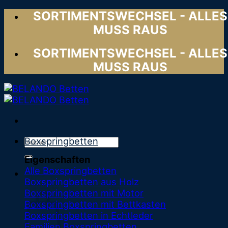
Zum
SORTIMENTSWECHSEL - ALLES
Inhalt
MUSS RAUS
springen
SORTIMENTSWECHSEL - ALLES
MUSS RAUS
Suchen
Boxspringbetten
nach:
Eigenschaften
Alle Boxspringbetten
0,00
€
Boxspringbetten aus Holz
Warenkorb
Boxspringbetten mit Motor
Boxspringbetten mit Bettkasten
Boxspringbetten in Echtleder
Familien Boxspringbetten