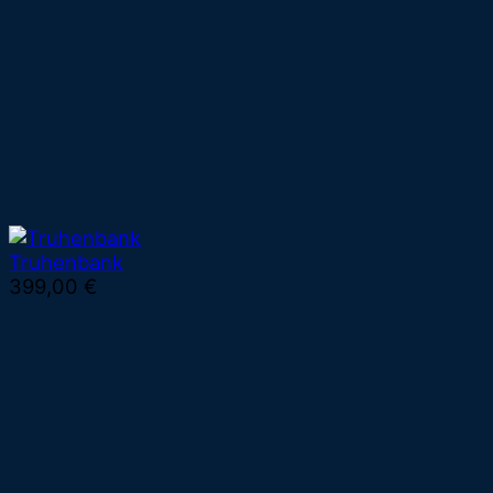
Truhenbank
399,00
€