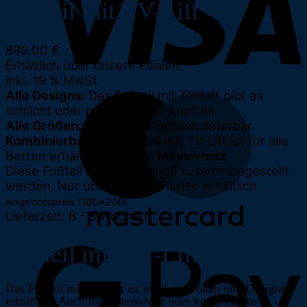
Fußteil mit TV-Lift
899,00
€
Erhältlich über unsere Filialen
inkl. 19 % MwSt.
Alle Designs:
Das Fußteil mit TV-Lift gibt es
schlicht oder passend zum Kopfteil
Alle Größen:
für alle Bettgrößen lieferbar
Kombinierbar:
das Fußteil mit TV-Lift ist für alle
Betten erhältlich,
auch in Massivholz
Diese Fußteil kann individuell zusammengestellt
werden. Nur über unsere Filialen erhältlich.
Angebotspreis (180×200)
Lieferzeit:
6 - 8 Wochen
Fußteil mit TV-Lift
Das Fußteil mit TV-Lift ist in allen Größen und Designs
erhältlich. Auch mit Massivholz oder komplett aus