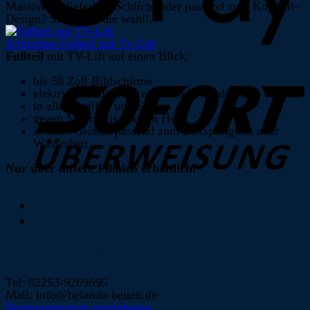
Massivholz lieferbar. Schlicht oder passend zum Kopfteil-
Design? Sie haben die wahl!.
Schlichtes Fußteil mit Tv-Lift
Fußteil
mit TV-Lift auf einen Blick:
bis 50 Zoll Bildschirme
elektrisch ausfahrbar mit Funkfernbedienung
in allen Stoffen und Farben
gegen Mehrpreis auch in Holz
in allen Größen passend zum Boxspringbett oder
Wasserbett
Nur über unsere Filialen erhältlich.
Noch Fragen? Wir helfen Gerne
Tel: 02253-9269696
Mail: info@belando-betten.de
Beratungstermin vereinbaren