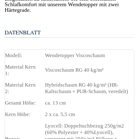
Schlafkomfort mit unserem Wendetopper mit zwei
Härtegrade.
DATENBLATT
Modell:
Wendetopper Viscoschaum
Material Kern
Viscoschaum RG 40 kg/m³
1:
Material Kern
Hybridschaum RG 40 kg/m³ (HR-
2:
Kaltschaum + PUR-Schaum, veredelt)
Gesamt Höhe:
ca. 13 cm
Kern Höhe:
2 x ca. 5,5 cm
Lyocell: Doppeltuchbezug 250g/m2
(60% Polyester + 40%Lyocell),
Bezug:
versteppt mit 250g/m2 Füllung +