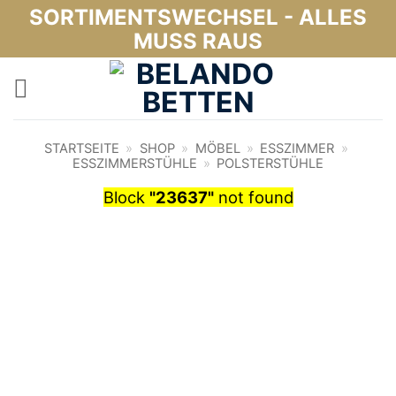
Zum
SORTIMENTSWECHSEL - ALLES
Inhalt
MUSS RAUS
springen
STARTSEITE
»
SHOP
»
MÖBEL
»
ESSZIMMER
»
ESSZIMMERSTÜHLE
»
POLSTERSTÜHLE
Block
"23637"
not found