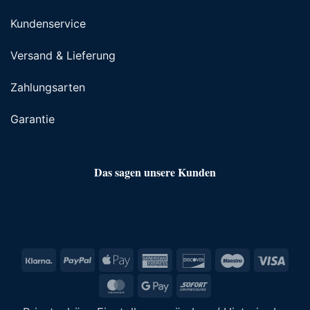
Kundenservice
Versand & Lieferung
Zahlungsarten
Garantie
Das sagen unsere Kunden
Klarna
PayPal
Apple
American
Discover
Maestro
Visa
Pay
Express
MasterCard
Google
Sofort
Pay