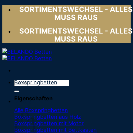
Zum
SORTIMENTSWECHSEL - ALLES
Inhalt
MUSS RAUS
springen
SORTIMENTSWECHSEL - ALLES
MUSS RAUS
Suchen
Boxspringbetten
nach:
Eigenschaften
0,00
€
Warenkorb
Alle Boxspringbetten
Boxspringbetten aus Holz
Boxspringbetten mit Motor
Boxspringbetten mit Bettkasten