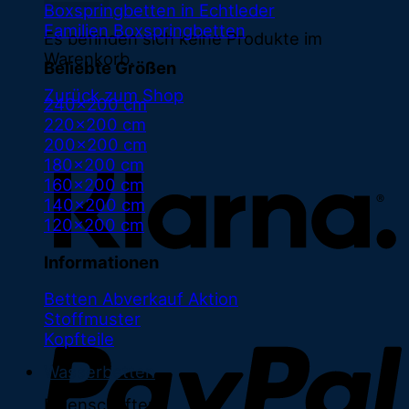
Boxspringbetten in Echtleder
Familien Boxspringbetten
Es befinden sich keine Produkte im
Warenkorb.
Beliebte Größen
Zurück zum Shop
240x200 cm
220x200 cm
K
200x200 cm
180x200 cm
160x200 cm
140x200 cm
120x200 cm
Informationen
Betten Abverkauf
Stoffmuster
Kopfteile
Wasserbetten
Eigenschaften