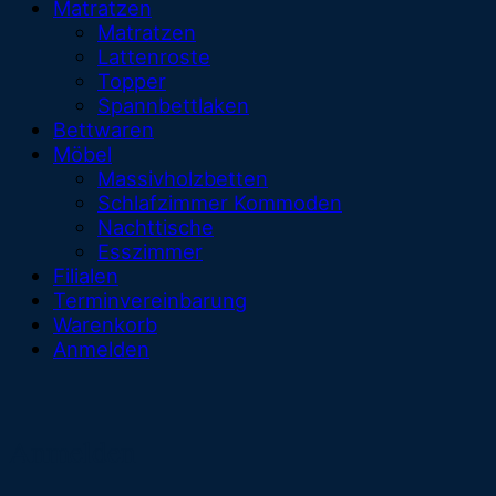
Matratzen
Matratzen
Lattenroste
Topper
Spannbettlaken
Bettwaren
Möbel
Massivholzbetten
Schlafzimmer Kommoden
Nachttische
Esszimmer
Filialen
Terminvereinbarung
Warenkorb
Anmelden
Anmelden