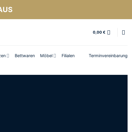
AUS
0,00
€
zen
Bettwaren
Möbel
Filialen
Terminvereinbarung