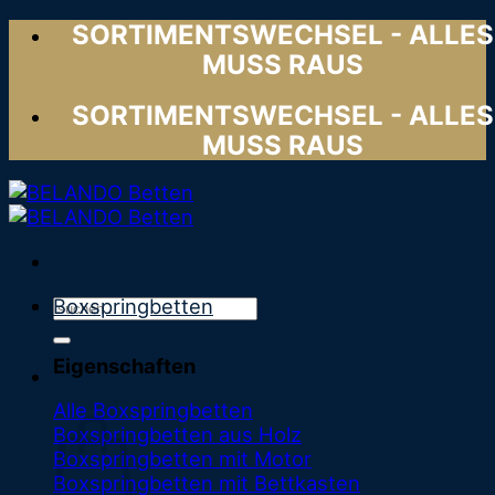
Zum
SORTIMENTSWECHSEL - ALLES
Inhalt
MUSS RAUS
springen
SORTIMENTSWECHSEL - ALLES
MUSS RAUS
Suchen
Boxspringbetten
nach:
Eigenschaften
0,00
€
Warenkorb
Alle Boxspringbetten
Boxspringbetten aus Holz
Boxspringbetten mit Motor
Boxspringbetten mit Bettkasten