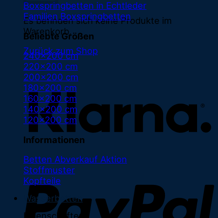
Boxspringbetten in Echtleder
Familien Boxspringbetten
Es befinden sich keine Produkte im
Warenkorb.
Beliebte Größen
Zurück zum Shop
240x200 cm
220x200 cm
K
200x200 cm
180x200 cm
160x200 cm
140x200 cm
120x200 cm
Informationen
Betten Abverkauf
Stoffmuster
Kopfteile
Wasserbetten
Eigenschaften