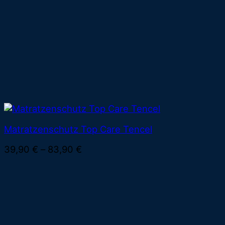
Matratzenschutz Top Care Tencel
39,90
€
–
83,90
€