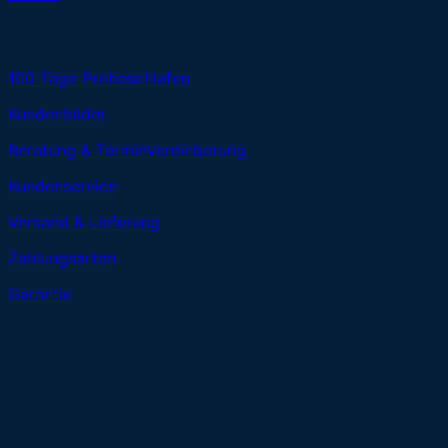
Weitere Informationen
100 Tage Probeschlafen
Kundenbilder
Beratung & Terminvereinbarung
Kundenservice
Versand & Lieferung
Zahlungsarten
Garantie
Das sagen unsere Kunden
K