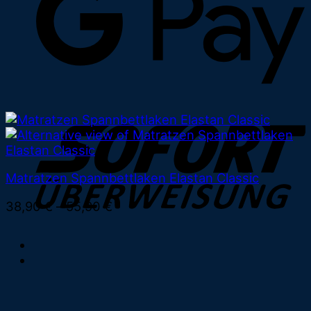
Matratzen Spannbettlaken Elastan Classic
38,90
€
–
55,90
€