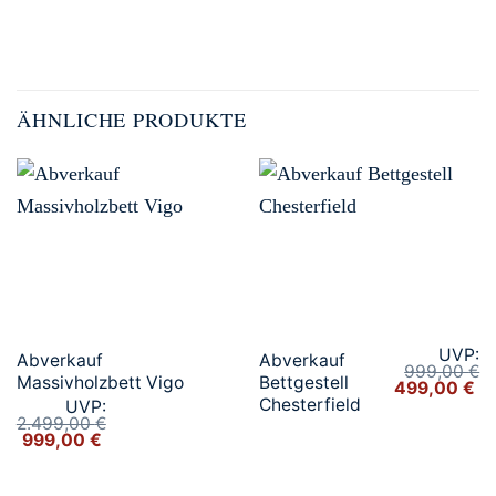
ÄHNLICHE PRODUKTE
UVP:
Abverkauf
Abverkauf
999,00
€
Massivholzbett Vigo
Bettgestell
Ursprünglic
Ak
499,00
€
Preis
Pr
Chesterfield
UVP:
war:
ist
2.499,00
€
999,00 €
49
Ursprünglicher
Aktueller
999,00
€
Preis
Preis
war:
ist:
2.499,00 €
999,00 €.