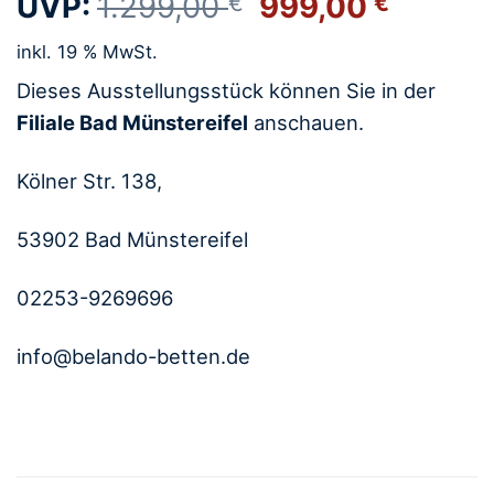
Ursprünglicher
Aktuel
UVP:
1.299,00
999,00
€
€
Preis
Preis
inkl. 19 % MwSt.
war:
ist:
1.299,00 €
999,00
Dieses Ausstellungsstück können Sie in der
Filiale Bad Münstereifel
anschauen.
Kölner Str. 138,
53902 Bad Münstereifel
02253-9269696
info@belando-betten.de